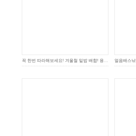
꼭 한번 따라해보세요! 겨울철 밑밥 배합! 용초도 임금님자리