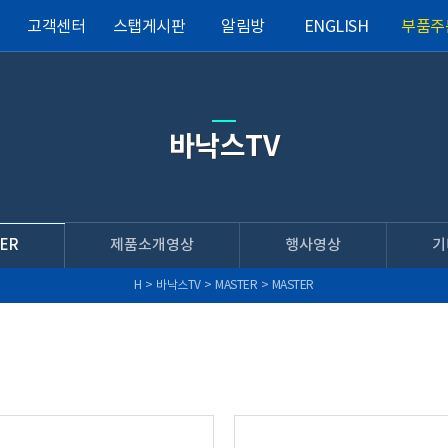
고객센터
스탭게시판
알림방
ENGLISH
부품주
바낙스TV
ER
제품소개영상
행사영상
기
H
>
바낙스TV
>
MASTER
>
MASTER