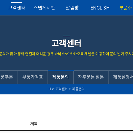
고객센터
스탭게시판
알림방
ENGLISH
부품주
고객센터
 문의가 많아 통화 연결이 어려운 경우 바낙스AS 카카오톡 채널을 이용하여 문의 남겨 주시
부품주문
부품가격표
제품문의
자주묻는 질문
제품설명
H
>
고객센터
>
제품문의
제목