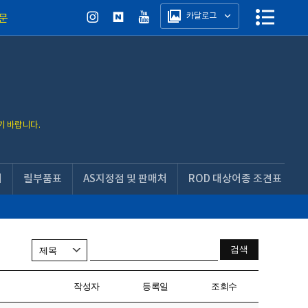
카달로그
문
기 바랍니다.
서
릴부품표
AS지정점 및 판매처
ROD 대상어종 조견표
작성자
등록일
조회수