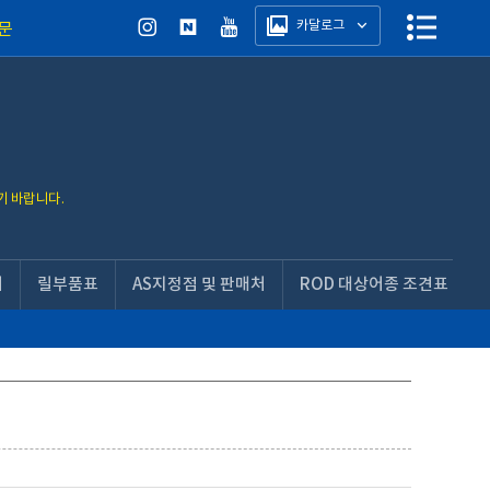
카달로그
문
기 바랍니다.
서
릴부품표
AS지정점 및 판매처
ROD 대상어종 조견표