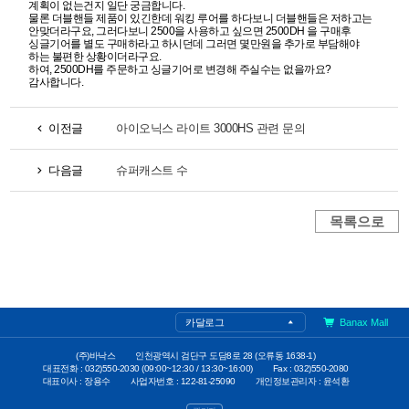
계획이 없는건지 일단 궁금합니다.
물론 더블핸들 제품이 있긴한데 워킹 루어를 하다보니 더블핸들은 저하고는
안맞더라구요, 그러다보니 2500을 사용하고 싶으면 2500DH 을 구매후
싱글기어를 별도 구매하라고 하시던데 그러면 몇만원을 추가로 부담해야
하는 불편한 상황이더라구요.
하여, 2500DH를 주문하고 싱글기어로 변경해 주실수는 없을까요?
감사합니다.
이전글
아이오닉스 라이트 3000HS 관련 문의
다음글
슈퍼캐스트 수
카달로그
Banax Mall
(주)바낙스
인천광역시 검단구 도담8로 28 (오류동 1638-1)
대표전화 : 032)550-2030 (09:00~12:30 / 13:30~16:00)
Fax : 032)550-2080
대표이사 : 장용수
사업자번호 : 122-81-25090
개인정보관리자 : 윤석환