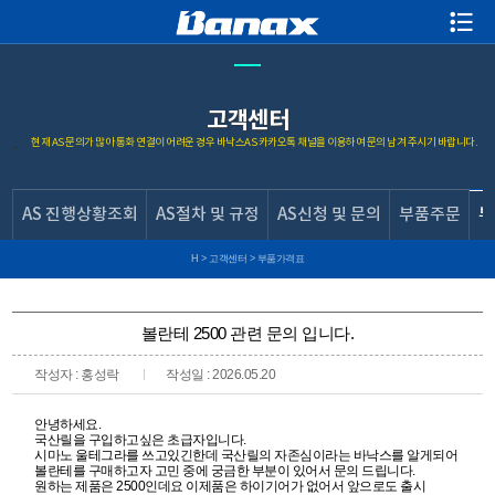
고객센터
현재 AS 문의가 많아 통화 연결이 어려운 경우 바낙스AS 카카오톡 채널을 이용하여 문의 남겨 주시기 바랍니다.
AS 진행상황조회
AS절차 및 규정
AS신청 및 문의
부품주문
부
H
>
고객센터
>
부품가격표
볼란테 2500 관련 문의 입니다.
작성자 : 홍성락
작성일 : 2026.05.20
안녕하세요.
국산릴을 구입하고싶은 초급자입니다.
시마노 울테그라를 쓰고있긴한데 국산릴의 자존심이라는 바낙스를 알게되어
볼란테를 구매하고자 고민 중에 궁금한 부분이 있어서 문의 드립니다.
원하는 제품은 2500인데요 이제품은 하이기어가 없어서 앞으로도 출시