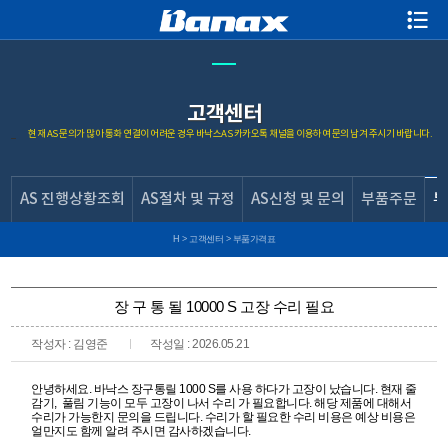
고객센터
현재 AS 문의가 많아 통화 연결이 어려운 경우 바낙스AS 카카오톡 채널을 이용하여 문의 남겨 주시기 바랍니다.
AS 진행상황조회
AS절차 및 규정
AS신청 및 문의
부품주문
부
H
>
고객센터
>
부품가격표
장 구 통 될 10000 S 고장 수리 필요
작성자 : 김영준
작성일 : 2026.05.21
안녕하세요. 바낙스 장구통릴 1000 S를 사용 하다가 고장이 났습니다. 현재 줄
감기, 풀림 기능이 모두 고장이 나서 수리 가 필요합니다. 해당 제품에 대해서
수리가 가능한지 문의을 드립니다. 수리가 할 필요한 수리 비용은 예상 비용은
얼만지도 함께 알려 주시면 감사하겠습니다.