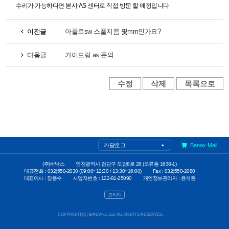
수리가 가능하다면 본사 AS 센터로 직접 방문 할 예정입니다
이전글
아폴로sw 스풀지름 몇mm인가요?
다음글
가이드링 as 문의
카달로그
Banax Mall
(주)바낙스
인천광역시 검단구 도담8로 28 (오류동 1638-1)
대표전화 : 032)550-2030 (09:00~12:30 / 13:30~16:00)
Fax : 032)550-2080
대표이사 : 장용수
사업자번호 : 122-81-25090
개인정보관리자 : 윤석환
관리자
COPYRIGHT(C) BANAX co,.Ltd. ALL RIGHTS RESERVED.